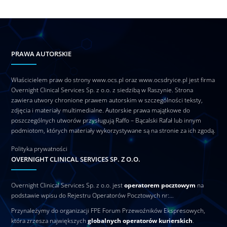
PRAWA AUTORSKIE
Właścicielem praw do strony www.ocs.pl oraz www.ocsdryice.pl jest firma
Overnight Clinical Services Sp. z o.o. z siedzibą w Raszynie. Strona
zawiera utwory chronione prawem autorskim w szczególności teksty,
zdjęcia i materiały multimedialne. Autorskie prawa majątkowe do
poszczególnych utworów przysługują Raffo – Bącalski Rafał lub innym
podmiotom, których materiały wykorzystywane są na stronie za ich zgodą.
Polityka prywatności
OVERNIGHT CLINICAL SERVICES SP. Z O.O.
Overnight Clinical Services Sp. z o.o. jest
operatorem pocztowym
na
podstawie wpisu do Rejestru Operatorów Pocztowych nr:…
Przynależymy do organizacji FPE Forum Przewoźników Ekspresowych,
która zrzesza największych
globalnych operatorów kurierskich
.