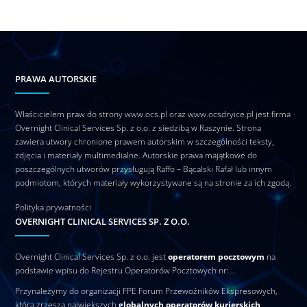
PRAWA AUTORSKIE
Właścicielem praw do strony www.ocs.pl oraz www.ocsdryice.pl jest firma
Overnight Clinical Services Sp. z o.o. z siedzibą w Raszynie. Strona
zawiera utwory chronione prawem autorskim w szczególności teksty,
zdjęcia i materiały multimedialne. Autorskie prawa majątkowe do
poszczególnych utworów przysługują Raffo – Bącalski Rafał lub innym
podmiotom, których materiały wykorzystywane są na stronie za ich zgodą.
Polityka prywatności
OVERNIGHT CLINICAL SERVICES SP. Z O.O.
Overnight Clinical Services Sp. z o.o. jest
operatorem pocztowym
na
podstawie wpisu do Rejestru Operatorów Pocztowych nr:…
Przynależymy do organizacji FPE Forum Przewoźników Ekspresowych,
która zrzesza największych
globalnych operatorów kurierskich
.