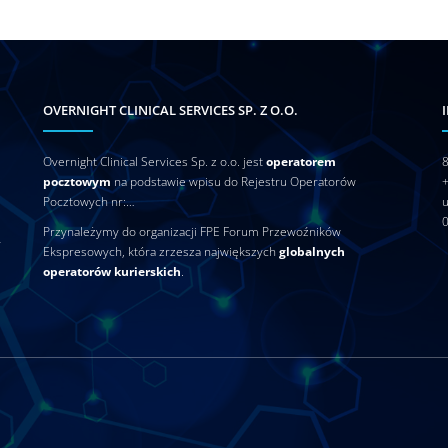
OVERNIGHT CLINICAL SERVICES SP. Z O.O.
Overnight Clinical Services Sp. z o.o. jest
operatorem
8
pocztowym
na podstawie wpisu do Rejestru Operatorów
Pocztowych nr:…
u
0
Przynależymy do organizacji FPE Forum Przewoźników
–
Ekspresowych, która zrzesza największych
globalnych
operatorów kurierskich
.