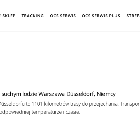
E-SKLEP
TRACKING
OCS SERWIS
OCS SERWIS PLUS
STREF
 suchym lodzie Warszawa Düsseldorf, Niemcy
Düsseldorfu to 1101 kilometrów trasy do przejechania. Transpo
dpowiedniej temperaturze i czasie.