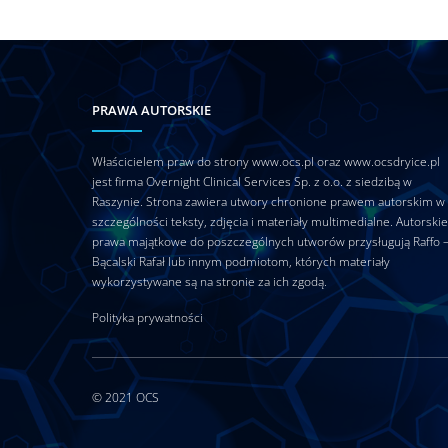
PRAWA AUTORSKIE
Właścicielem praw do strony www.ocs.pl oraz www.ocsdryice.pl
jest firma Overnight Clinical Services Sp. z o.o. z siedzibą w
Raszynie. Strona zawiera utwory chronione prawem autorskim w
szczególności teksty, zdjęcia i materiały multimedialne. Autorskie
prawa majątkowe do poszczególnych utworów przysługują Raffo 
Bącalski Rafał lub innym podmiotom, których materiały
wykorzystywane są na stronie za ich zgodą.
Polityka prywatności
© 2021
OCS