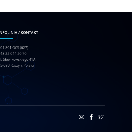
INFOLINIA / KONTAKT
01 801 OCS (627)
+48 22 644 20 70
l. Słowikowskiego 41A
5-090 Raszyn, Polska