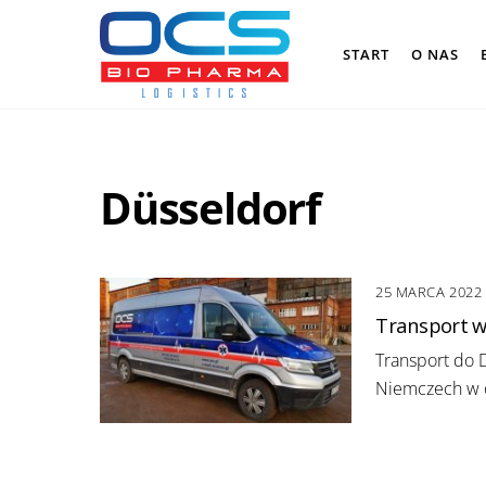
Skip
to
START
O NAS
content
Düsseldorf
25 MARCA 2022
Transport w
Transport do 
Niemczech w o