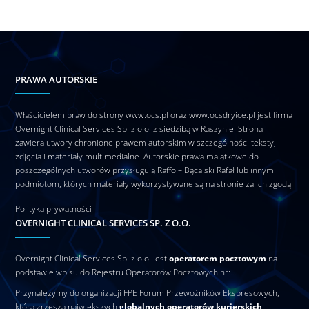
PRAWA AUTORSKIE
Właścicielem praw do strony www.ocs.pl oraz www.ocsdryice.pl jest firma
Overnight Clinical Services Sp. z o.o. z siedzibą w Raszynie. Strona
zawiera utwory chronione prawem autorskim w szczególności teksty,
zdjęcia i materiały multimedialne. Autorskie prawa majątkowe do
poszczególnych utworów przysługują Raffo – Bącalski Rafał lub innym
podmiotom, których materiały wykorzystywane są na stronie za ich zgodą.
Polityka prywatności
OVERNIGHT CLINICAL SERVICES SP. Z O.O.
Overnight Clinical Services Sp. z o.o. jest
operatorem pocztowym
na
podstawie wpisu do Rejestru Operatorów Pocztowych nr:…
Przynależymy do organizacji FPE Forum Przewoźników Ekspresowych,
która zrzesza największych
globalnych operatorów kurierskich
.