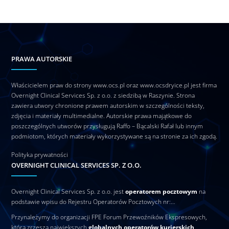
PRAWA AUTORSKIE
Właścicielem praw do strony www.ocs.pl oraz www.ocsdryice.pl jest firma
Overnight Clinical Services Sp. z o.o. z siedzibą w Raszynie. Strona
zawiera utwory chronione prawem autorskim w szczególności teksty,
zdjęcia i materiały multimedialne. Autorskie prawa majątkowe do
poszczególnych utworów przysługują Raffo – Bącalski Rafał lub innym
podmiotom, których materiały wykorzystywane są na stronie za ich zgodą.
Polityka prywatności
OVERNIGHT CLINICAL SERVICES SP. Z O.O.
Overnight Clinical Services Sp. z o.o. jest
operatorem pocztowym
na
podstawie wpisu do Rejestru Operatorów Pocztowych nr:…
Przynależymy do organizacji FPE Forum Przewoźników Ekspresowych,
która zrzesza największych
globalnych operatorów kurierskich
.