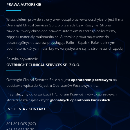
PRAWA AUTORSKIE
Właścicielem praw do strony www.ocs.pl oraz www.ocsdryice.pl jest firma
Overnight Clinical Services Sp. z o.o. z siedzibą w Raszynie. Strona
zawiera utwory chronione prawem autorskim w szczególności teksty,
zdjęcia i materiały multimedialne. Autorskie prawa majątkowe do
poszczególnych utworów przysługują Raffo – Bącalski Rafał lub innym
podmiotom, których materiały wykorzystywane są na stronie za ich zgodą.
Polityka prywatności
OVERNIGHT CLINICAL SERVICES SP. Z O.O.
Overnight Clinical Services Sp. z o.o. jest
operatorem pocztowym
na
podstawie wpisu do Rejestru Operatorów Pocztowych nr:…
Przynależymy do organizacji FPE Forum Przewoźników Ekspresowych,
która zrzesza największych
globalnych operatorów kurierskich
.
INFOLINIA / KONTAKT
801 801 OCS (627)
+48 22 644 20 70