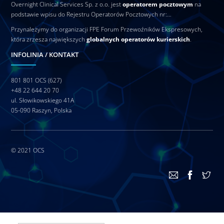
Overnight Clinical Services Sp. z o.o. jest
operatorem pocztowym
na
podstawie wpisu do Rejestru Operatorów Pocztowych nr:…
Przynależymy do organizacji FPE Forum Przewoźników Ekspresowych,
która zrzesza największych
globalnych operatorów kurierskich
.
INFOLINIA / KONTAKT
801 801 OCS (627)
+48 22 644 20 70
ul. Słowikowskiego 41A
05-090 Raszyn, Polska
© 2021
OCS
Back
To