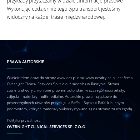
przykłady przytaczamy w dziale „informacje prasowe”
Wykonując codziennie tego typu transport jesteśmy
widoczny na każdej trasie międzynarodowej.
PRAWA AUTORSKIE
Właścicielem praw do strony www.ocs.pl oraz www.ocsdryice.pl jest firma
Overnight Clinical Services Sp. z o.o. z siedzibą w Raszynie. Strona
zawiera utwory chronione prawem autorskim w szczególności teksty,
zdjęcia i materiały multimedialne. Autorskie prawa majątkowe do
poszczególnych utworów przysługują Raffo – Bącalski Rafał lub innym
podmiotom, których materiały wykorzystywane są na stronie za ich zgodą.
Polityka prywatności
OVERNIGHT CLINICAL SERVICES SP. Z O.O.