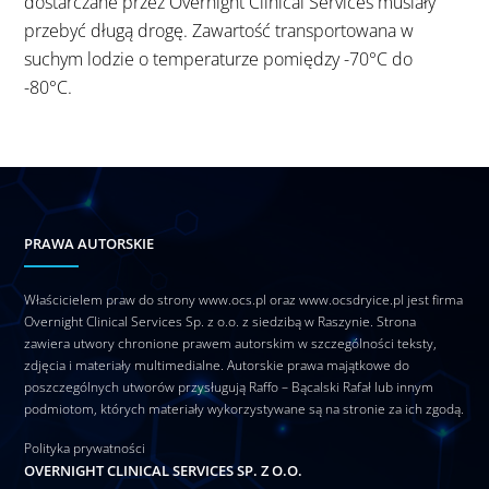
dostarczane przez Overnight Clinical Services musiały
przebyć długą drogę. Zawartość transportowana w
suchym lodzie o temperaturze pomiędzy -70°C do
-80°C.
PRAWA AUTORSKIE
Właścicielem praw do strony www.ocs.pl oraz www.ocsdryice.pl jest firma
Overnight Clinical Services Sp. z o.o. z siedzibą w Raszynie. Strona
zawiera utwory chronione prawem autorskim w szczególności teksty,
zdjęcia i materiały multimedialne. Autorskie prawa majątkowe do
poszczególnych utworów przysługują Raffo – Bącalski Rafał lub innym
podmiotom, których materiały wykorzystywane są na stronie za ich zgodą.
Polityka prywatności
OVERNIGHT CLINICAL SERVICES SP. Z O.O.